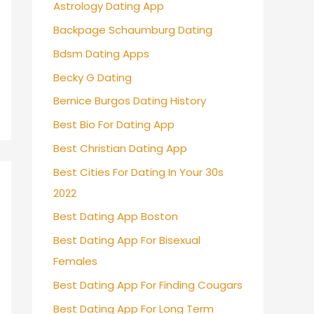
Astrology Dating App
Backpage Schaumburg Dating
Bdsm Dating Apps
Becky G Dating
Bernice Burgos Dating History
Best Bio For Dating App
Best Christian Dating App
Best Cities For Dating In Your 30s
2022
Best Dating App Boston
Best Dating App For Bisexual
Females
Best Dating App For Finding Cougars
Best Dating App For Long Term