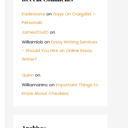
Kadevoste
on
Gays On Craigslist –
Personals
JamesfOolO
on
Williamlob
on
Essay Writing Services
– Should You Hire an Online Essay
Writer?
Quinn
on
Williamaninc
on
Important Things to
Know About Checkers
Archives