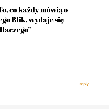
To, co każdy mówią o
go Blik, wydaje się
 dlaczego”
Reply