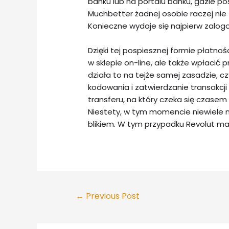
banku lub na portalu banku, gdzie po
Muchbetter żadnej osobie raczej ni
Konieczne wydaje się najpierw zalog
Dzięki tej pospiesznej formie płatno
w sklepie on-line, ale także wpłacić
działa to na tejże samej zasadzie, cz
kodowania i zatwierdzanie transakcji
transferu, na który czeka się czasem
Niestety, w tym momencie niewiele n
blikiem. W tym przypadku Revolut m
←
Previous Post