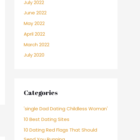
July 2022
June 2022
May 2022
April 2022
March 2022
July 2020
Categories
'single Dad Dating Childless Woman'
10 Best Dating Sites
10 Dating Red Flags That Should
Send You Running