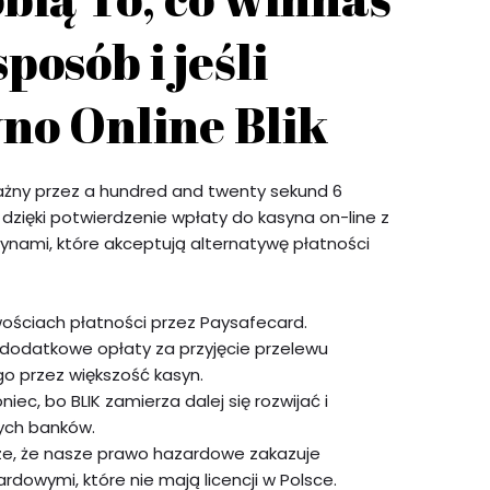
posób i jeśli
yno Online Blik
ważny przez a hundred and twenty sekund 6
 dzięki potwierdzenie wpłaty do kasyna on-line z
synami, które akceptują alternatywę płatności
ościach płatności przez Paysafecard.
dodatkowe opłaty za przyjęcie przelewu
 przez większość kasyn.
iec, bo BLIK zamierza dalej się rozwijać i
ych banków.
e, że nasze prawo hazardowe zakazuje
rdowymi, które nie mają licencji w Polsce.