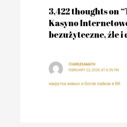
3,422 thoughts on “
Kasyno Internetowe
bezużyteczne, źle i
CHARLESAMATH
FEBRUARY 22, 2025 AT 6:25 PM
накрутка живых и ботов лайков в ВК