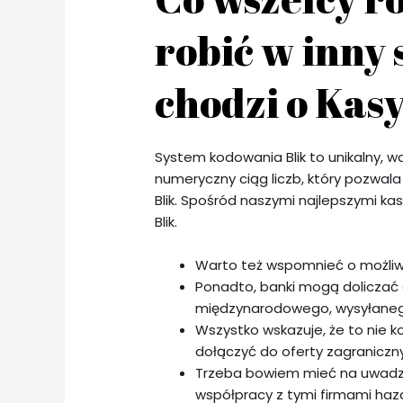
robić w inny s
chodzi o Kas
System kodowania Blik to unikalny, 
numeryczny ciąg liczb, który pozwala
Blik. Spośród naszymi najlepszymi ka
Blik.
Warto też wspomnieć o możliw
Ponadto, banki mogą doliczać 
międzynarodowego, wysyłanego
Wszystko wskazuje, że to nie kon
dołączyć do oferty zagraniczn
Trzeba bowiem mieć na uwadz
współpracy z tymi firmami haza