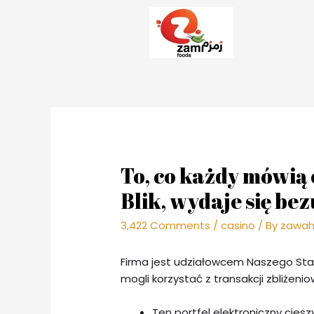
To, co każdy mówią
Blik, wydaje się bez
3,422 Comments
/
casino
/ By
zawahi
Firma jest udziałowcem Naszego Stand
mogli korzystać z transakcji zbliżenio
Ten portfel elektroniczny ciesz