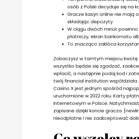
osób z Polski decyduje się na k
Gracze kasyn online nie mają
składając depozyty.
W ciągu dwóch minut powinno 
płatniczy, ekran bankomatu alb
To znacząco zakłóca korzystani
Zobaczysz w tamtym miejscu kwotę tr
wszystko będzie się zgadzać, zaakce
wpłacić, a następnie podaj kod i zat
twój financial institution współdziała
Casino X jest jednym spośród najpopul
uruchomione w 2022 roku. Karty płat
internetowym w Polsce. Natychmiast
zapisane dzięki koncie gracza. [newli
nieodpłatne i nie zaakceptować doli
Co wszelcy ro