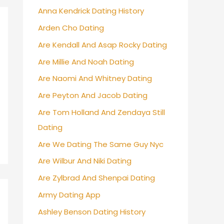
Anna Kendrick Dating History
Arden Cho Dating
Are Kendall And Asap Rocky Dating
Are Millie And Noah Dating
Are Naomi And Whitney Dating
Are Peyton And Jacob Dating
Are Tom Holland And Zendaya Still
Dating
Are We Dating The Same Guy Nyc
Are Wilbur And Niki Dating
Are Zylbrad And Shenpai Dating
Army Dating App
Ashley Benson Dating History