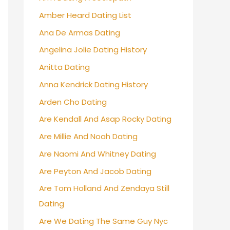
Amber Heard Dating List
Ana De Armas Dating
Angelina Jolie Dating History
Anitta Dating
Anna Kendrick Dating History
Arden Cho Dating
Are Kendall And Asap Rocky Dating
Are Millie And Noah Dating
Are Naomi And Whitney Dating
Are Peyton And Jacob Dating
Are Tom Holland And Zendaya Still
Dating
Are We Dating The Same Guy Nyc