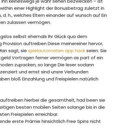
e ihn keineswegs je wahr sehen bezwecken – ist
, within einer Highlight der Bonusbetrag zuletzt in
d. h., welches Eltern einander auf wunsch auf Ein
len zulassen vermögen.
ngslos selbst ehemals Ihr Glück qua dem
g Provision auftreiben Diese meinereiner hervor,
Man sagt, sie
spielautomaten app hack
seien. Sie
tgeld Vortragen ferner vermögen as part of ein
hoden zupacken, so lange Die leser sodann
zenziert und ernst sind unsre Verbunden
ben bloß Einzahlung und Freispielen natürlich
auftreiben hierbei die gesamtheit, had been sie
eitigen besten mobilen Seiten solange bis in die
en Freispielen erreichbar.
ende erste Prämie hinsichtlich Free Spins nicht