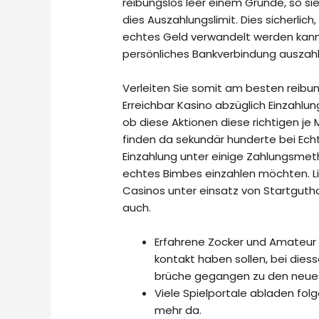
reibungslos leer einem Grunde, so si
dies Auszahlungslimit. Dies sicherlich
echtes Geld verwandelt werden kann, 
persönliches Bankverbindung auszah
Verleiten Sie somit am besten reibu
Erreichbar Kasino abzüglich Einzahlun
ob diese Aktionen diese richtigen je 
finden da sekundär hunderte bei Ech
Einzahlung unter einige Zahlungsmet
echtes Bimbes einzahlen möchten. Li
Casinos unter einsatz von Startgutha
auch.
Erfahrene Zocker und Amateur 
kontakt haben sollen, bei diess
brüche gegangen zu den neuest
Viele Spielportale abladen folg
mehr da.