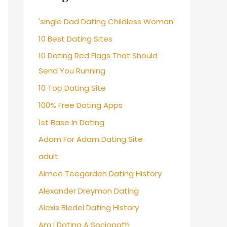
'single Dad Dating Childless Woman'
10 Best Dating Sites
10 Dating Red Flags That Should
Send You Running
10 Top Dating Site
100% Free Dating Apps
1st Base In Dating
Adam For Adam Dating Site
adult
Aimee Teegarden Dating History
Alexander Dreymon Dating
Alexis Bledel Dating History
Am I Dating A Sociopath