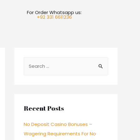
For Order Whatsapp us:
+92 331 6611236
Recent Posts
No Deposit Casino Bonuses –
Wagering Requirements For No