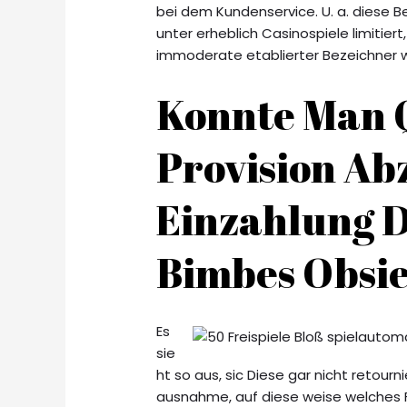
bei dem Kundenservice. U. a. diese B
unter erheblich Casinospiele limitiert
immoderate etablierter Bezeichner wi
Konnte Man 
Provision Ab
Einzahlung D
Bimbes Obsi
Es
sie
ht so aus, sic Diese gar nicht retour
ausnahme, auf diese weise welches F