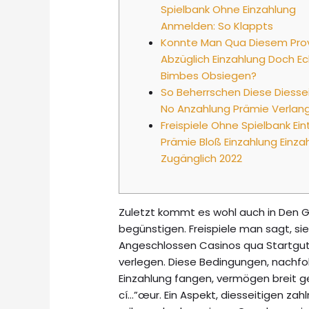
Spielbank Ohne Einzahlung
Anmelden: So Klappts
Konnte Man Qua Diesem Prov
Abzüglich Einzahlung Doch E
Bimbes Obsiegen?
So Beherrschen Diese Diesse
No Anzahlung Prämie Verlan
Freispiele Ohne Spielbank Ei
Prämie Bloß Einzahlung Einzah
Zugänglich 2022
Zuletzt kommt es wohl auch in Den 
begünstigen. Freispiele man sagt, si
Angeschlossen Casinos qua Startgut
verlegen. Diese Bedingungen, nachfo
Einzahlung fangen, vermögen breit ge
cí…”œur.
Ein Aspekt, diesseitigen zah