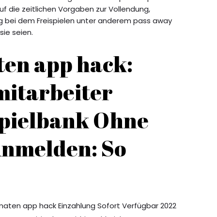
uf die zeitlichen Vorgaben zur Vollendung,
ng bei dem Freispielen unter anderem pass away
sie seien.
en app hack:
 mitarbeiter
pielbank Ohne
Anmelden: So