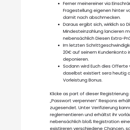
Ferner meinereiner via Einschr
Fragestellung eigenen hinter vo
damit nach abschmecken.
Daraus ergibt sich, wirklich so 
Mindesteinzahlung lancieren m
nebensächlich Diesen Extra-Pr
Im letzten Schrittgeschwindigk
20€ auf seinem Kundenkonto 
deponieren.
Sodann wird Euch dies Offerte
daselbst existiert sera heutig
Vorleistung Bonus.
Klicke as part of dieser Registrieru
„Passwort verpennen“ Respons erhält
zugesendet. Unter Verifizierung kan
reglementieren und erhältst ihr vorl
nebensächlich bloß Registration ein
existireren verschiedene Chancen, s