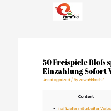
50 Freispiele Bloß
Einzahlung Sofort 
Uncategorized
/ By
zawahirkashif
Content
Inoffizieller mitarbeiter Ver